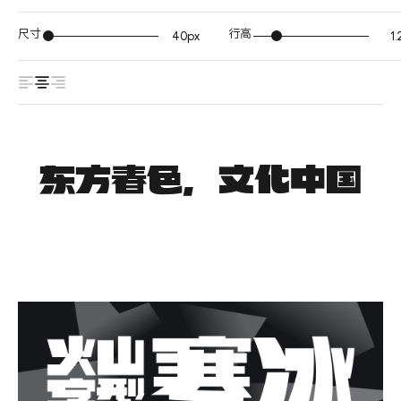
尺寸
行高
40px
1.
东方春色，文化中国