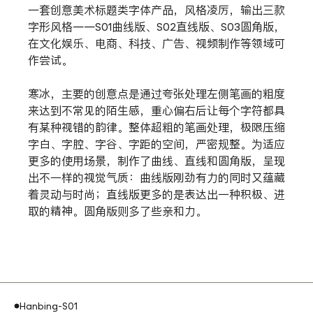
一套创意美术标题类字体产品，风格凌厉，输出三款
字形风格——S01曲线版、S02直线版、S03圆角版，
在文化娱乐、电商、科技、广告、视频制作等领域可
作尝试。
寒冰，主要的创意点是通过夸张处理左侧笔画的粗度
来达到不常见的陌生感，重心偏右后让每个字符都具
有某种视错的韵律。整体超粗的笔画处理，极限压缩
字白、字腔、字谷、字距的空间，严密规整。为适应
更多的使用场景，制作了曲线、直线和圆角版，呈现
出不一样的视觉气质：曲线版刚劲有力的同时又蕴藏
着灵动与时尚；直线版更多的是表达出一种积极、进
取的精神。圆角版则多了些亲和力。
Hanbing-S01