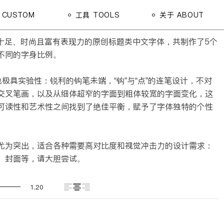
 CUSTOM
工具 TOOLS
关于 ABOUT
感十足、时尚且富有表现力的原创标题类中文字体，共制作了5个
不同的字身比例。
也极具实验性：锐利的钩笔未端，“钩”与“点”的连笔设计，不对
交叉笔画，以及从细体超窄的字面到粗体较宽的字面变化，这
可读性和艺术性之间找到了绝佳平衡，赋予了字体独特的个性
尤为突出，适合各种需要高对比度和视觉冲击力的设计需求：
、封面等，请大胆尝试。
1.20