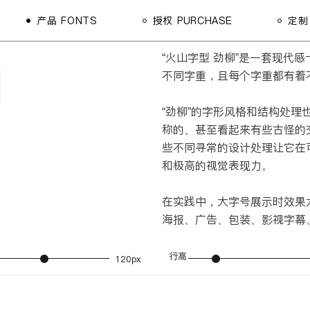
产品 FONTS
授权 PURCHASE
定制
平湖 PINGHU
u
劲柳 JINLIU
“火山字型 劲柳”是一套现代
平湖 PINGHU
黛墨 DAIMO
不同字重，且每个字重都有着
劲柳 JINLIU
茂林 MAOLIN
“劲柳”的字形风格和结构处理
黛墨 DAIMO
青荷 QINGHE
称的、甚至看起来有些古怪的
茂林 MAOLIN
寒冰 HANBING
些不同寻常的设计处理让它在
青荷 QINGHE
和极高的视觉表现力。
浩海 HAOHAI
寒冰 HANBING
云松 YUNSONG
在实践中，大字号展示时效果
浩海 HAOHAI
海报、广告、包装、影视字幕
悍石 HANSHI
云松 YUNSONG
修竹 XIUZHU
行高
120px
悍石 HANSHI
眉月 MEIYUE
修竹 XIUZHU
眉月 MEIYUE