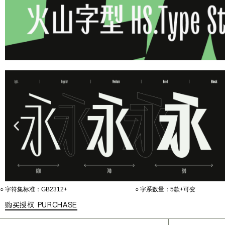
○ 字符集标准：GB2312+
○ 字系数量：5款+可变
购买授权 PURCHASE