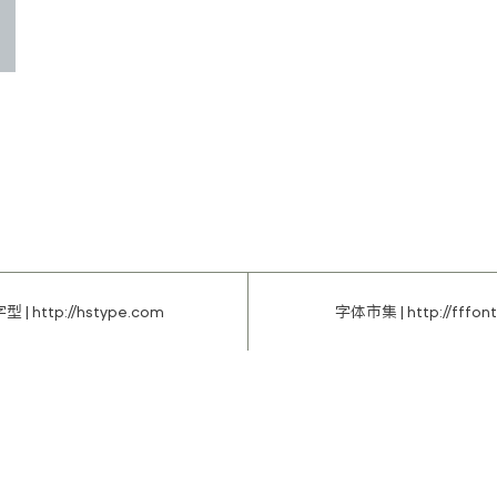
型 |
http://hstype.com
字体市集 |
http://fffon