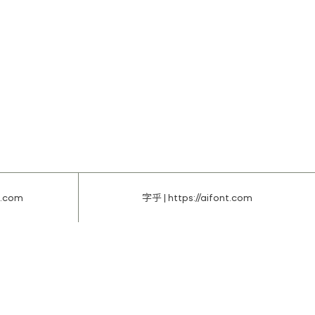
t.com
字乎 | https://aifont.com