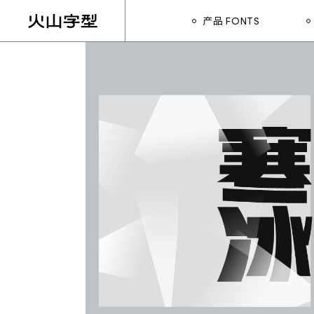
Skip
to
产品 FONTS
the
平湖 PINGHU
content
劲柳 JINLIU
平湖 PINGHU
黛墨 DAIMO
劲柳 JINLIU
茂林 MAOLIN
黛墨 DAIMO
青荷 QINGHE
茂林 MAOLIN
寒冰 HANBING
青荷 QINGHE
浩海 HAOHAI
寒冰 HANBING
云松 YUNSONG
浩海 HAOHAI
悍石 HANSHI
云松 YUNSONG
修竹 XIUZHU
悍石 HANSHI
眉月 MEIYUE
修竹 XIUZHU